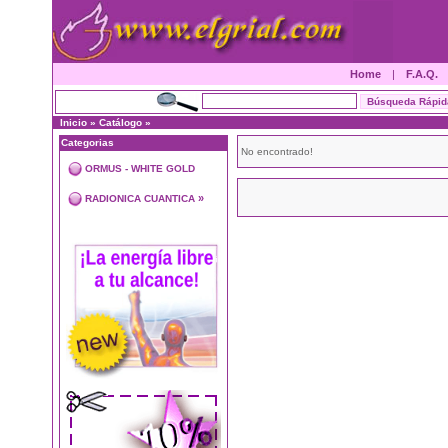
Home
|
F.A.Q.
Inicio
»
Catálogo
»
Categorias
No encontrado!
ORMUS - WHITE GOLD
»
RADIONICA CUANTICA