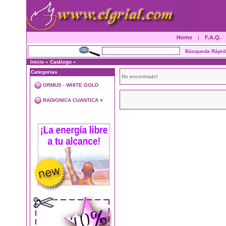
Home
|
F.A.Q.
Inicio
»
Catálogo
»
Categorias
No encontrado!
ORMUS - WHITE GOLD
»
RADIONICA CUANTICA