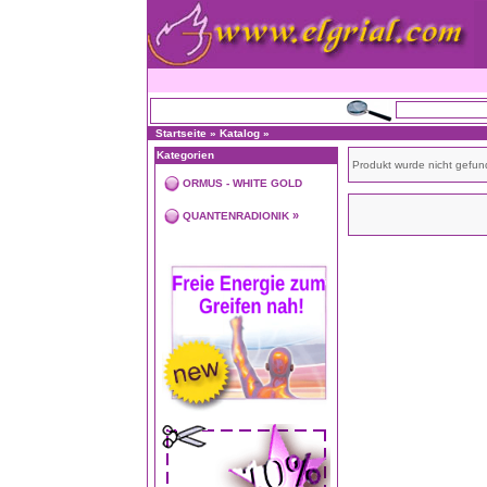
Startseite
»
Katalog
»
Kategorien
Produkt wurde nicht gefun
ORMUS - WHITE GOLD
»
QUANTENRADIONIK