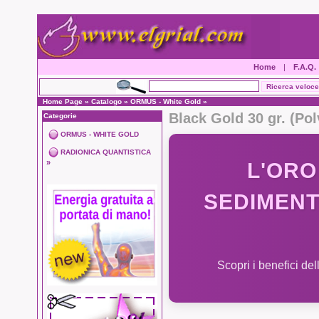
Home
|
F.A.Q.
Home Page
»
Catalogo
»
ORMUS - White Gold
»
Black Gold 30 gr. (Pol
Categorie
ORMUS - WHITE GOLD
RADIONICA QUANTISTICA
»
L'ORO
SEDIMENT
Scopri i benefici del