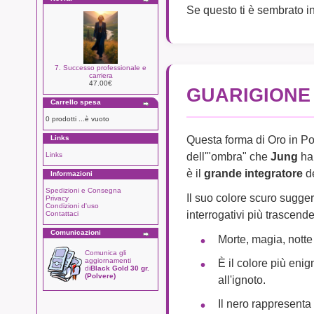
Se questo ti è sembrato in
7. Successo professionale e
carriera
47.00€
GUARIGIONE
Carrello spesa
0 prodotti ...è vuoto
Questa forma di Oro in Pol
Links
dell'"ombra" che
Jung
ha 
Links
è il
grande integratore
de
Informazioni
Spedizioni e Consegna
Il suo colore scuro sugger
Privacy
Condizioni d'uso
interrogativi più trascend
Contattaci
Comunicazioni
Morte, magia, notte
Comunica gli
È il colore più eni
aggiornamenti
di
Black Gold 30 gr.
(Polvere)
all'ignoto.
Il nero rappresenta 