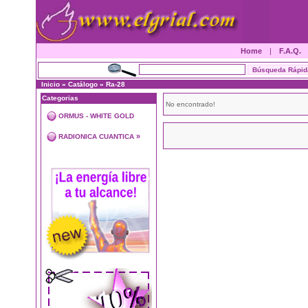
Home
|
F.A.Q.
Inicio
»
Catálogo
»
Ra-28
Categorias
No encontrado!
ORMUS - WHITE GOLD
»
RADIONICA CUANTICA