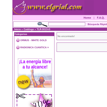
Home
|
F.A.Q.
Inicio
»
Catálogo
»
TLR-3015-D
Categorias
No encontrado!
ORMUS - WHITE GOLD
»
RADIONICA CUANTICA