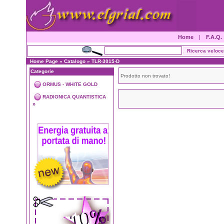
Home
|
F.A.Q.
Home Page
»
Catalogo
»
TLR-3015-D
Categorie
Prodotto non trovato!
ORMUS - WHITE GOLD
RADIONICA QUANTISTICA
»