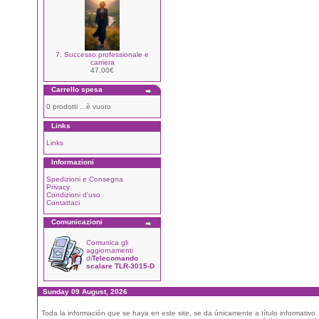
7. Successo professionale e
carriera
47.00€
Carrello spesa
0 prodotti ...è vuoto
Links
Links
Informazioni
Spedizioni e Consegna
Privacy
Condizioni d'uso
Contattaci
Comunicazioni
Comunica gli
aggiornamenti
di
Telecomando
scalare TLR-3015-D
Sunday 09 August, 2026
Toda la información que se haya en este site, se da únicamente a título informativo