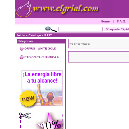
Home
|
F.A.Q.
Inicio
»
Catálogo
»
RA37
Categorias
No encontrado!
ORMUS - WHITE GOLD
»
RADIONICA CUANTICA