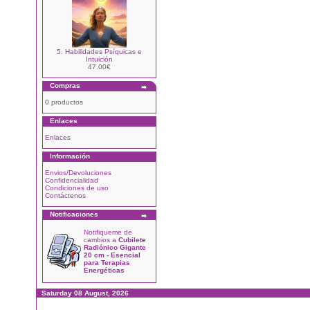
5. Habilidades Psíquicas e
Intuición
47.00€
Compras
0 productos
Enlaces
Enlaces
Información
Envios/Devoluciones
Confidencialidad
Condiciones de uso
Contáctenos
Notificaciones
Notifiqueme de
cambios a
Cubilete
Radiónico Gigante
20 cm - Esencial
para Terapias
Energéticas
Saturday 08 August, 2026