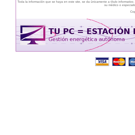
Toda la información que se haya en este site, se da únicamente a título informativo
su médico o especialis
Cop