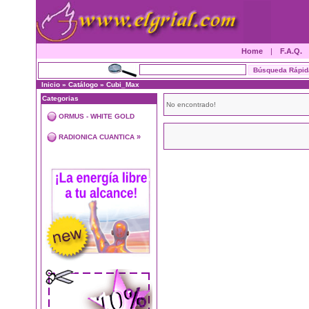
Home
|
F.A.Q.
Inicio
»
Catálogo
»
Cubi_Max
Categorias
No encontrado!
ORMUS - WHITE GOLD
»
RADIONICA CUANTICA