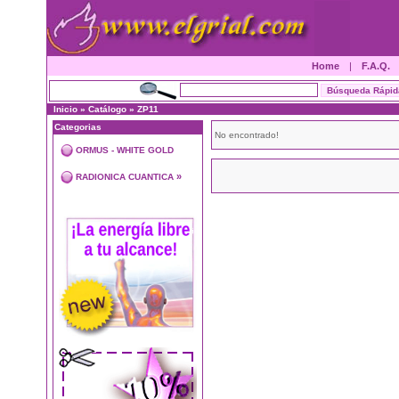
Home
|
F.A.Q.
Inicio
»
Catálogo
»
ZP11
Categorias
No encontrado!
ORMUS - WHITE GOLD
»
RADIONICA CUANTICA