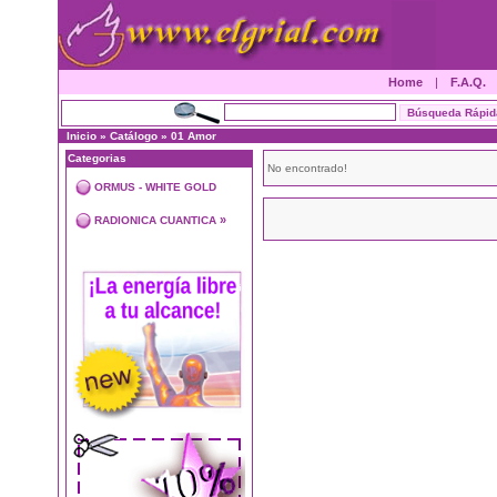
Home
|
F.A.Q.
Inicio
»
Catálogo
»
01 Amor
Categorias
No encontrado!
ORMUS - WHITE GOLD
»
RADIONICA CUANTICA