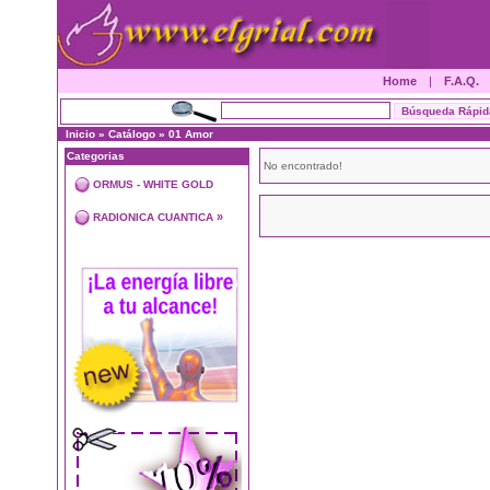
Home
|
F.A.Q.
Inicio
»
Catálogo
»
01 Amor
Categorias
No encontrado!
ORMUS - WHITE GOLD
»
RADIONICA CUANTICA