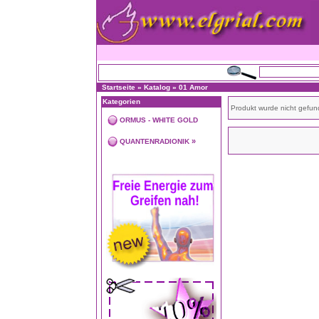
Startseite
»
Katalog
»
01 Amor
Kategorien
Produkt wurde nicht gefun
ORMUS - WHITE GOLD
»
QUANTENRADIONIK