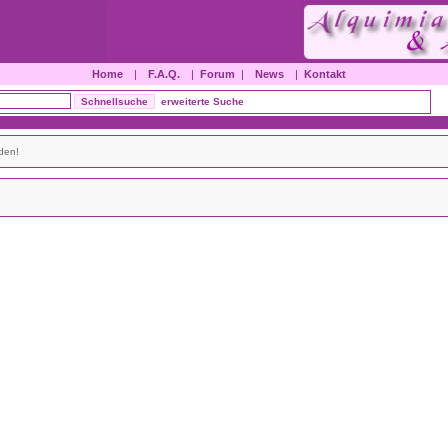
Home
|
F.A.Q.
|
Forum
|
News
|
Kontakt
erweiterte Suche
den!