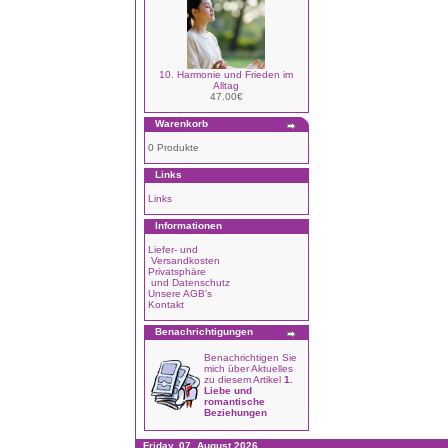
10. Harmonie und Frieden im
Alltag
47.00€
Warenkorb
0 Produkte
Links
Links
Informationen
Liefer- und
Versandkosten
Privatsphäre
und Datenschutz
Unsere AGB's
Kontakt
Benachrichtigungen
Benachrichtigen Sie
mich über Aktuelles
zu diesem Artikel
1.
Liebe und
romantische
Beziehungen
Friday, 07. August 2026