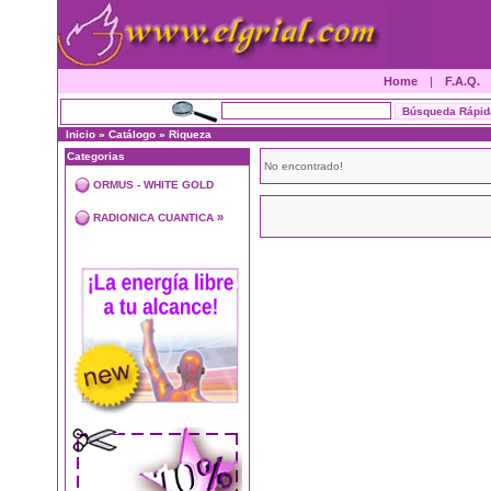
Home
|
F.A.Q.
Inicio
»
Catálogo
»
Riqueza
Categorias
No encontrado!
ORMUS - WHITE GOLD
»
RADIONICA CUANTICA