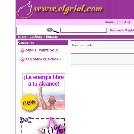
Home
|
F.A.Q.
Inicio
»
Catálogo
»
Riqueza
Categorias
No encontrado!
ORMUS - WHITE GOLD
»
RADIONICA CUANTICA