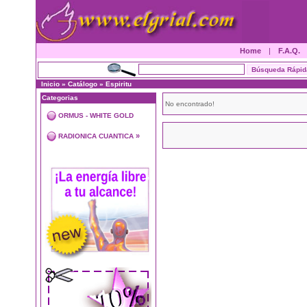
Home
|
F.A.Q.
Inicio
»
Catálogo
»
Espiritu
Categorias
No encontrado!
ORMUS - WHITE GOLD
»
RADIONICA CUANTICA