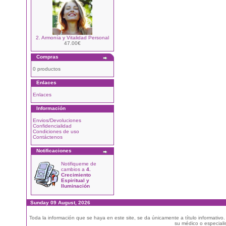
2. Armonía y Vitalidad Personal
47.00€
Compras
0 productos
Enlaces
Enlaces
Información
Envios/Devoluciones
Confidencialidad
Condiciones de uso
Contáctenos
Notificaciones
Notifiqueme de
cambios a
4.
Crecimiento
Espiritual y
Iluminación
Sunday 09 August, 2026
Toda la información que se haya en este site, se da únicamente a título informativo
su médico o especialis