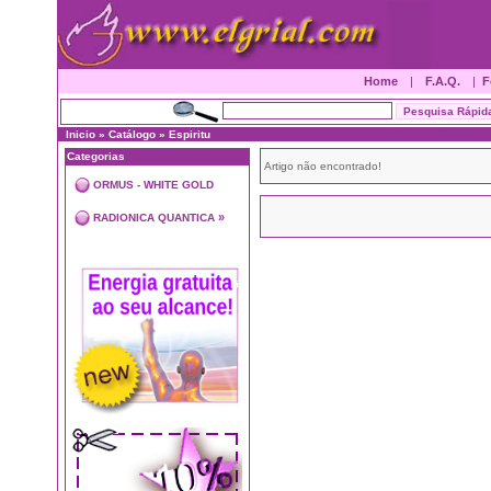
Home
|
F.A.Q.
|
F
Inicio
»
Catálogo
»
Espiritu
Categorias
Artigo não encontrado!
ORMUS - WHITE GOLD
»
RADIONICA QUANTICA