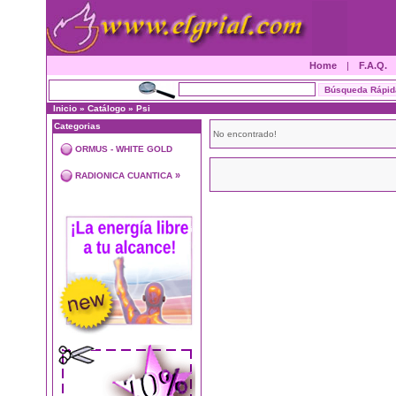
Home
|
F.A.Q.
Inicio
»
Catálogo
»
Psi
Categorias
No encontrado!
ORMUS - WHITE GOLD
»
RADIONICA CUANTICA