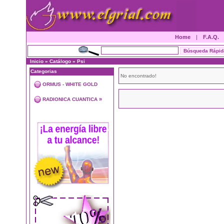
Home
|
F.A.Q.
Inicio
»
Catálogo
»
Psi
Categorias
No encontrado!
ORMUS - WHITE GOLD
»
RADIONICA CUANTICA