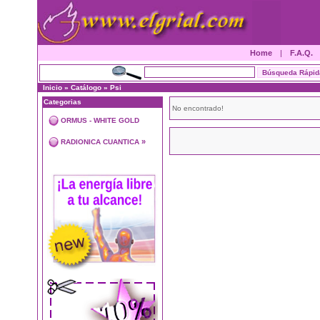
Home
|
F.A.Q.
Inicio
»
Catálogo
»
Psi
Categorias
No encontrado!
ORMUS - WHITE GOLD
»
RADIONICA CUANTICA