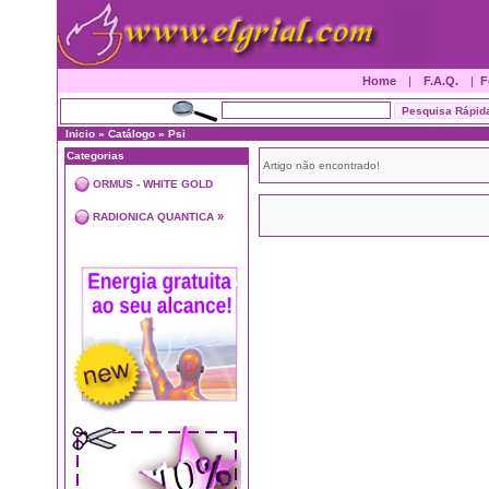
Home
|
F.A.Q.
|
F
Inicio
»
Catálogo
»
Psi
Categorias
Artigo não encontrado!
ORMUS - WHITE GOLD
»
RADIONICA QUANTICA