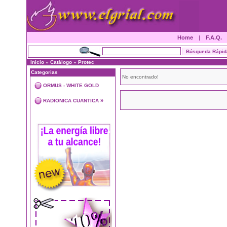
Home
|
F.A.Q.
Inicio
»
Catálogo
»
Protec
Categorias
No encontrado!
ORMUS - WHITE GOLD
»
RADIONICA CUANTICA