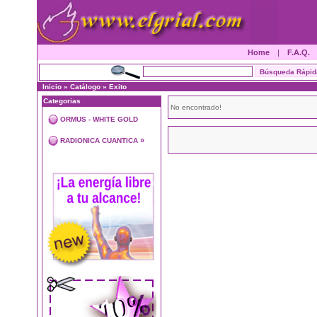
Home
|
F.A.Q.
Inicio
»
Catálogo
»
Exito
Categorias
No encontrado!
ORMUS - WHITE GOLD
»
RADIONICA CUANTICA