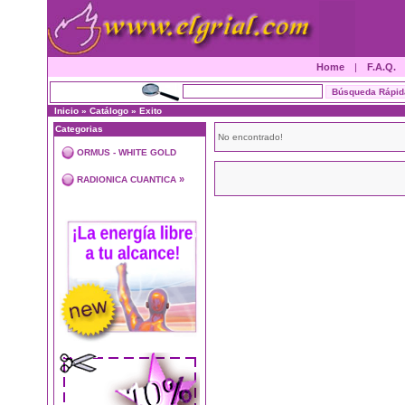
Home
|
F.A.Q.
Inicio
»
Catálogo
»
Exito
Categorias
No encontrado!
ORMUS - WHITE GOLD
»
RADIONICA CUANTICA