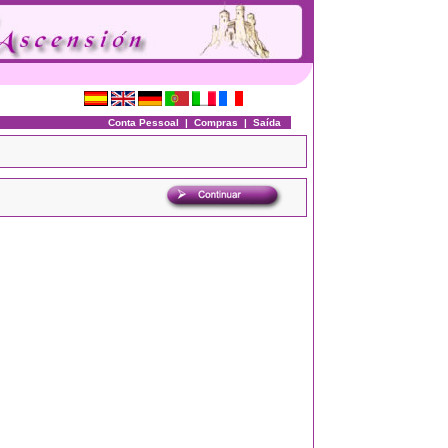
Conta Pessoal
|
Compras
|
Saída