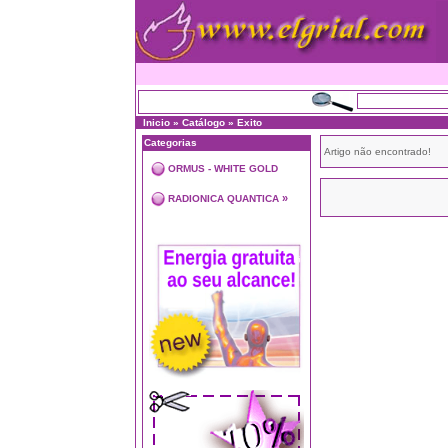
Inicio
»
Catálogo
»
Exito
Categorias
Artigo não encontrado!
ORMUS - WHITE GOLD
»
RADIONICA QUANTICA