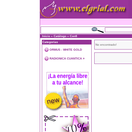
Inicio
»
Catálogo
»
Confi
Categorias
No encontrado!
ORMUS - WHITE GOLD
»
RADIONICA CUANTICA