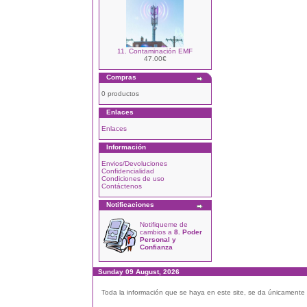
11. Contaminación EMF
47.00€
Compras
0 productos
Enlaces
Enlaces
Información
Envios/Devoluciones
Confidencialidad
Condiciones de uso
Contáctenos
Notificaciones
Notifiqueme de
cambios a
8. Poder
Personal y
Confianza
Sunday 09 August, 2026
Toda la información que se haya en este site, se da únicamente a