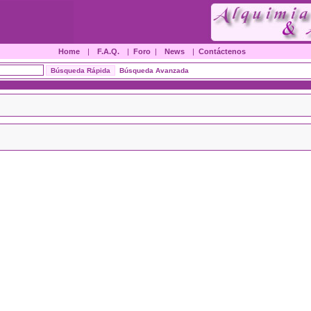
Home
|
F.A.Q.
|
Foro
|
News
|
Contáctenos
Búsqueda Avanzada