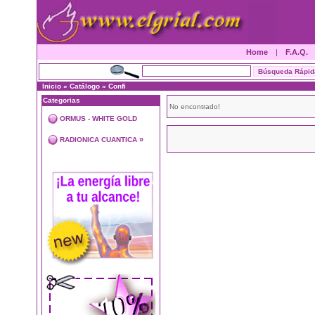
Home
|
F.A.Q.
Inicio
»
Catálogo
»
Confi
Categorias
No encontrado!
ORMUS - WHITE GOLD
»
RADIONICA CUANTICA