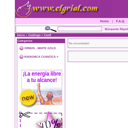
Home
|
F.A.Q.
Inicio
»
Catálogo
»
Confi
Categorias
No encontrado!
ORMUS - WHITE GOLD
»
RADIONICA CUANTICA