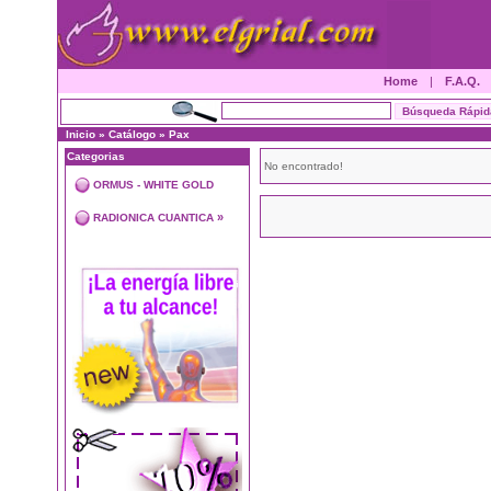
Home
|
F.A.Q.
Inicio
»
Catálogo
»
Pax
Categorias
No encontrado!
ORMUS - WHITE GOLD
»
RADIONICA CUANTICA