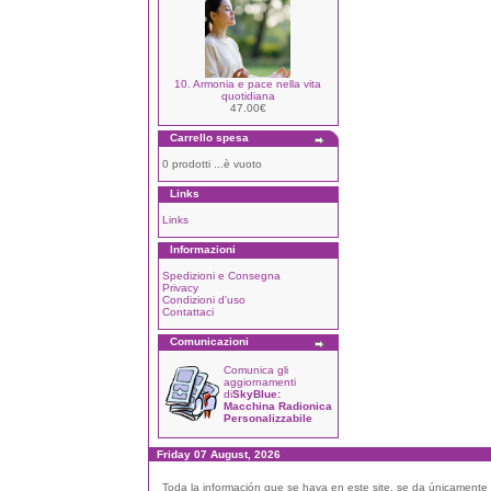
10. Armonia e pace nella vita
quotidiana
47.00€
Carrello spesa
0 prodotti ...è vuoto
Links
Links
Informazioni
Spedizioni e Consegna
Privacy
Condizioni d'uso
Contattaci
Comunicazioni
Comunica gli
aggiornamenti
di
SkyBlue:
Macchina Radionica
Personalizzabile
Friday 07 August, 2026
Toda la información que se haya en este site, se da únicamente a