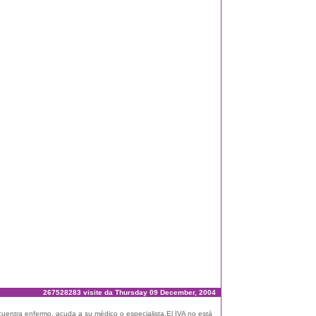
267528283 visite da Thursday 09 December, 2004
ncuentra enfermo, acuda a su médico o especialista.El IVA no está