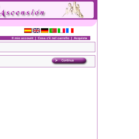
Il mio account
|
Cosa c'è nel carrello
|
Acquista