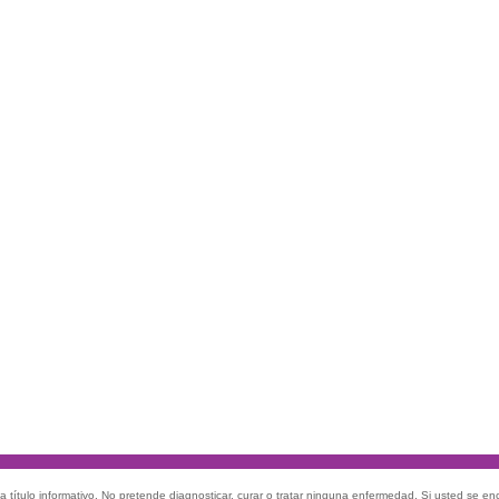
 título informativo. No pretende diagnosticar, curar o tratar ninguna enfermedad. Si usted se e