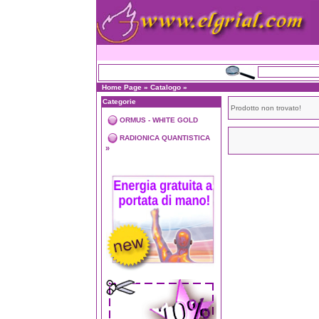
Home Page
»
Catalogo
»
Categorie
Prodotto non trovato!
ORMUS - WHITE GOLD
RADIONICA QUANTISTICA
»