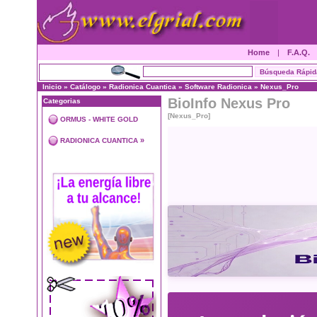
Home
|
F.A.Q.
Inicio
»
Catálogo
»
Radionica Cuantica
»
Software Radionica
»
Nexus_Pro
BioInfo Nexus Pro
Categorias
[Nexus_Pro]
ORMUS - WHITE GOLD
»
RADIONICA CUANTICA