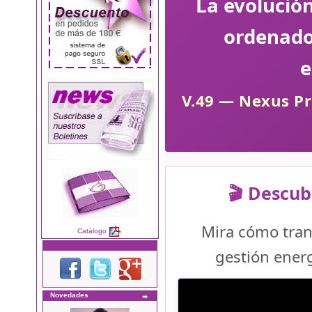
La evolució
ordenado
e
V.49 — Nexus Pr
🎬 Descub
Mira cómo tran
Catálogo
gestión ener
Novedades