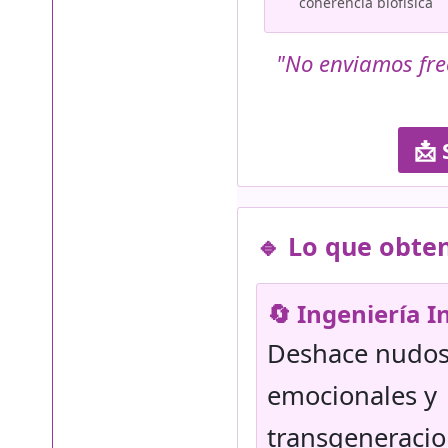
coherencia biofísica
"No enviamos fre
📩 
🔹 Lo que obte
🔄 Ingeniería I
Deshace nudos 
emocionales y
transgeneracio