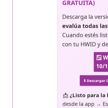
GRATUITA)
Descarga la versi
evalúa todas las
Cuando estés listo
con tu HWID y de
🪟 
10/1
⬇️ Descargar
📩
¿Listo para la 
desde la app → Es