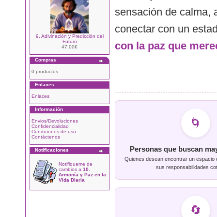
sensación de calma, a
conectar con un estad
9. Adivinación y Predicción del
Futuro
con la paz que mere
47.00€
Compras
0 productos
Enlaces
Enlaces
Información
🌀
Envios/Devoluciones
Confidencialidad
Condiciones de uso
Contáctenos
Personas que buscan may
Notificaciones
Quienes desean encontrar un espacio 
Notifiqueme de
sus responsabilidades cot
cambios a
10.
Armonía y Paz en la
Vida Diaria
🔄