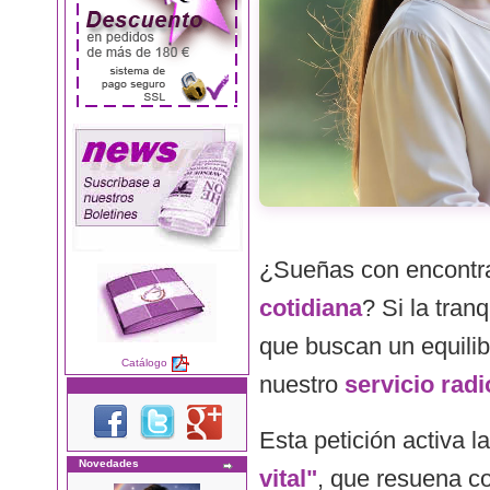
¿Sueñas con encontr
cotidiana
? Si la tran
que buscan un equilibr
Catálogo
nuestro
servicio radi
Esta petición activa l
Novedades
vital"
, que resuena con