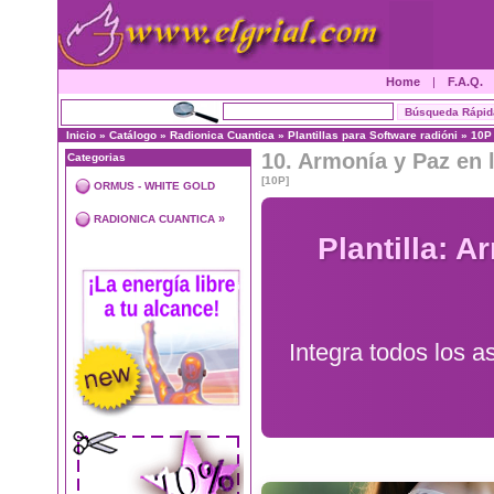
Home
|
F.A.Q.
Inicio
»
Catálogo
»
Radionica Cuantica
»
Plantillas para Software radióni
»
10P
10. Armonía y Paz en l
Categorias
[10P]
ORMUS - WHITE GOLD
»
RADIONICA CUANTICA
Plantilla: A
Integra todos los a