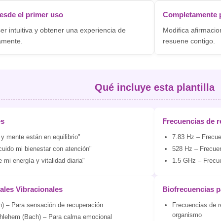
esde el primer uso
Completamente p
r intuitiva y obtener una experiencia de
Modifica afirmacio
damente.
resuene contigo.
Qué incluye esta plantilla
es
Frecuencias de r
y mente están en equilibrio"
7.83 Hz – Frecuen
cuido mi bienestar con atención"
528 Hz – Frecuen
e mi energía y vitalidad diaria"
1.5 GHz – Frecue
rales Vibracionales
Biofrecuencias p
h) – Para sensación de recuperación
Frecuencias de r
organismo
thlehem (Bach) – Para calma emocional