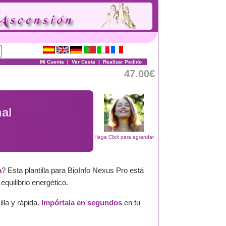
Mi Cuenta
|
Ver Cesta
|
Realizar Pedido
47.00€
nal
Haga Click para agrandar
a
? Esta plantilla para BioInfo Nexus Pro está
quilibrio energético.
lla y rápida.
Impórtala en segundos
en tu