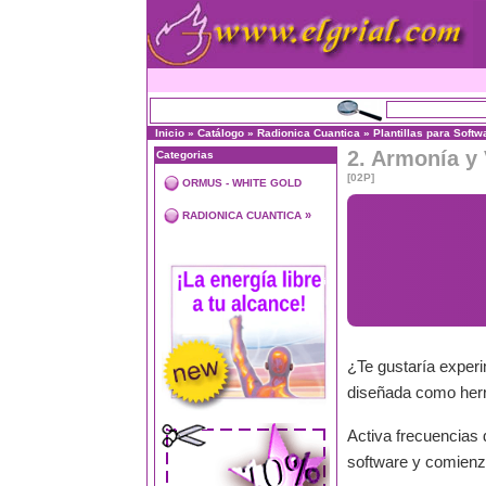
Inicio
»
Catálogo
»
Radionica Cuantica
»
Plantillas para Softw
2. Armonía y 
Categorias
[02P]
ORMUS - WHITE GOLD
»
RADIONICA CUANTICA
¿Te gustaría exper
diseñada como herra
Activa frecuencias 
software y comienz