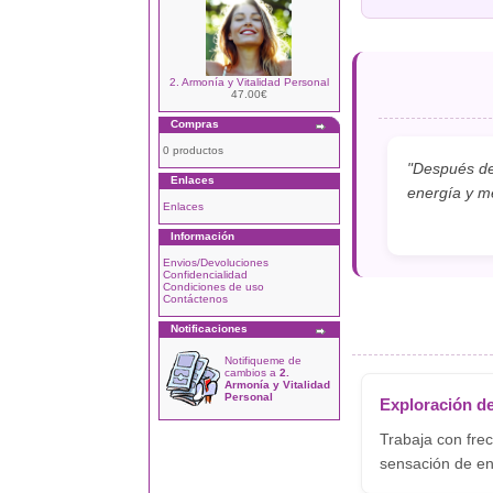
2. Armonía y Vitalidad Personal
47.00€
Compras
0 productos
"Después de
Enlaces
energía y me
Enlaces
Información
Envios/Devoluciones
Confidencialidad
Condiciones de uso
Contáctenos
Notificaciones
Notifiqueme de
cambios a
2.
Armonía y Vitalidad
Personal
Exploración de
Trabaja con fre
sensación de ene