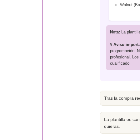
Walnut (Ba
Nota:
La plantill
⚕️ Aviso import
programación. No
profesional. Los
cualificado.
Tras la compra rec
La plantilla es c
quieras.