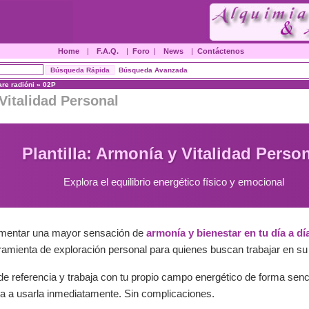
Home
|
F.A.Q.
|
Foro
|
News
|
Contáctenos
Búsqueda Avanzada
are radióni
»
02P
Vitalidad Personal
Plantilla: Armonía y Vitalidad Perso
Explora el equilibrio energético físico y emocional
imentar una mayor sensación de
armonía y bienestar en tu día a dí
mienta de exploración personal para quienes buscan trabajar en su e
de referencia y trabaja con tu propio campo energético de forma senci
a a usarla inmediatamente. Sin complicaciones.