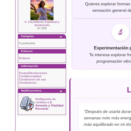
Quieres explorar formas
sensación general d
4. Crecimiento Espiritual y
Iluminación
47.00€
🔬
Compras
0 productos
Experimentación 
Enlaces
Te interesa explorar f
Enlaces
programación vibr
Información
Envios/Devoluciones
Confidencialidad
Condiciones de uso
Contáctenos
L
Notificaciones
Notifiqueme de
cambios a
2.
Armonía y Vitalidad
Personal
"Después de usarla duran
semanas noto más energí
más equilibrado en mi día