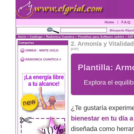
Home
|
F.A.Q.
Inicio
»
Catálogo
»
Radionica Cuantica
»
Plantillas para Software radióni
»
02P
2. Armonía y Vitalida
Categorias
[02P]
ORMUS - WHITE GOLD
»
RADIONICA CUANTICA
Plantilla: Arm
Explora el equilib
¿Te gustaría experim
bienestar en tu día a
diseñada como herram