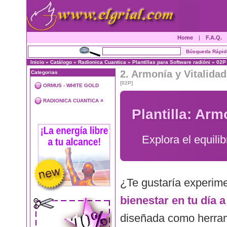
Home
|
F.A.Q.
Inicio
»
Catálogo
»
Radionica Cuantica
»
Plantillas para Software radióni
»
02P
2. Armonía y Vitalida
Categorias
[02P]
ORMUS - WHITE GOLD
»
RADIONICA CUANTICA
Plantilla: Arm
Explora el equilib
¿Te gustaría experim
bienestar en tu día a
diseñada como herram