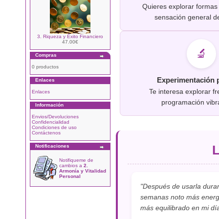
Quieres explorar formas
sensación general d
3. Riqueza y Éxito Financiero
47.00€
🔬
Compras
0 productos
Experimentación 
Enlaces
Te interesa explorar f
Enlaces
programación vibr
Información
Envios/Devoluciones
Confidencialidad
Condiciones de uso
Contáctenos
Notificaciones
L
Notifiqueme de
cambios a
2.
Armonía y Vitalidad
Personal
"Después de usarla duran
semanas noto más energí
más equilibrado en mi día