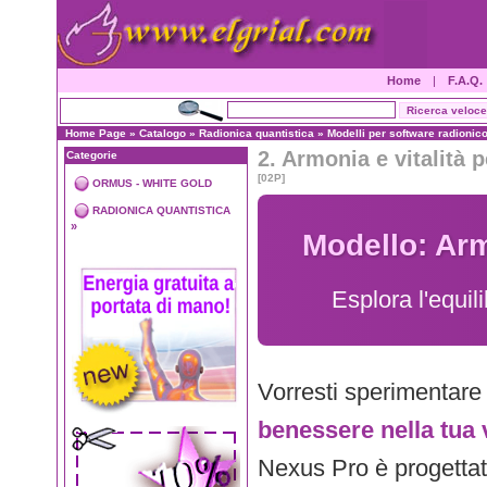
Home
|
F.A.Q.
Home Page
»
Catalogo
»
Radionica quantistica
»
Modelli per software radionic
2. Armonia e vitalità 
Categorie
[02P]
ORMUS - WHITE GOLD
RADIONICA QUANTISTICA
»
Modello: Arm
Esplora l'equil
Vorresti sperimentar
benessere nella tua 
Nexus Pro è progetta