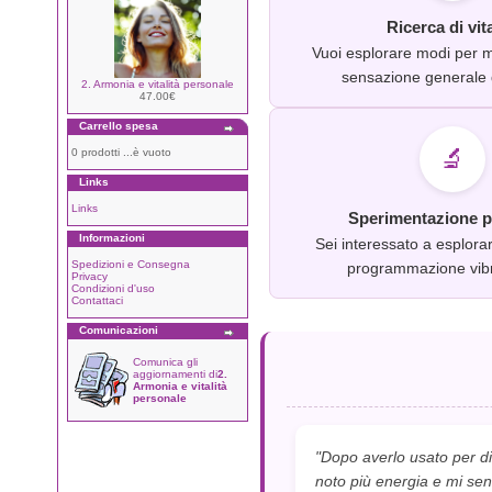
Ricerca di vita
Vuoi esplorare modi per mi
sensazione generale 
2. Armonia e vitalità personale
47.00€
Carrello spesa
🔬
0 prodotti ...è vuoto
Links
Links
Sperimentazione p
Informazioni
Sei interessato a esplora
Spedizioni e Consegna
programmazione vibr
Privacy
Condizioni d'uso
Contattaci
Comunicazioni
Comunica gli
aggiornamenti di
2.
Armonia e vitalità
personale
"Dopo averlo usato per d
noto più energia e mi sent