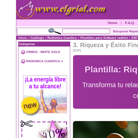
Home
|
F.A.Q.
Inicio
»
Catálogo
»
Radionica Cuantica
»
Plantillas para Software radióni
»
03P
3. Riqueza y Éxito Fin
Categorias
[03P]
ORMUS - WHITE GOLD
»
RADIONICA CUANTICA
Plantilla: Ri
Transforma tu rela
c