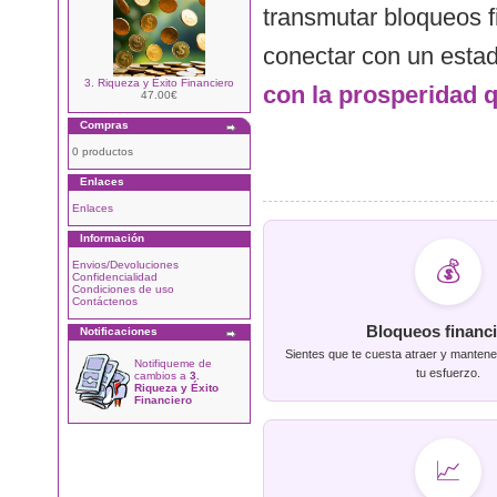
transmutar bloqueos f
conectar con un estad
3. Riqueza y Éxito Financiero
con la prosperidad 
47.00€
Compras
0 productos
Enlaces
Enlaces
Información
💰
Envios/Devoluciones
Confidencialidad
Condiciones de uso
Contáctenos
Bloqueos financ
Notificaciones
Sientes que te cuesta atraer y mantene
Notifiqueme de
tu esfuerzo.
cambios a
3.
Riqueza y Éxito
Financiero
📈