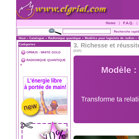
Home
|
F.A.Q.
Haut
»
Catalogue
»
Radionique quantique
»
Modèles pour logiciels de radion
»
3. Richesse et réussit
Catégories
[03P]
ORMUS - WHITE GOLD
RADIONIQUE QUANTIQUE
»
Modèle :
Transforme ta relat