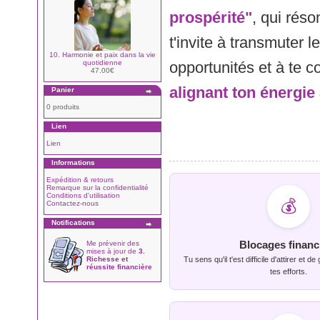
prospérité"
, qui réso
t'invite à transmuter l
10. Harmonie et paix dans la vie
quotidienne
opportunités et à te c
47.00€
alignant ton énergie
Panier
0 produits
Lien
Lien
Informations
Expédition & retours
Remarque sur la confidentialité
Conditions d'utilisation
💰
Contactez-nous
Notifications
Blocages financ
Me prévenir des
mises à jour de
3.
Richesse et
Tu sens qu'il t'est difficile d'attirer et d
réussite financière
tes efforts.