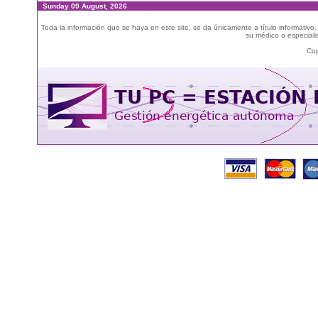
Sunday 09 August, 2026
Toda la información que se haya en este site, se da únicamente a título informativo
su médico o especialis
Cop