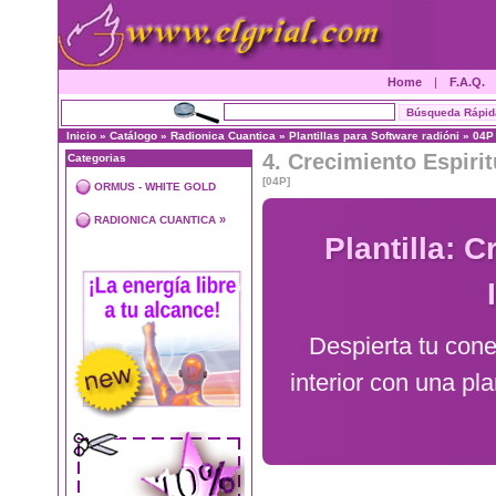
Home
|
F.A.Q.
Inicio
»
Catálogo
»
Radionica Cuantica
»
Plantillas para Software radióni
»
04P
4. Crecimiento Espirit
Categorias
[04P]
ORMUS - WHITE GOLD
»
RADIONICA CUANTICA
Plantilla: C
Despierta tu con
interior con una pla