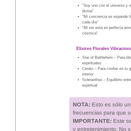
"Soy uno con el universo y r
divina"
"Mi conciencia se expande ha
cada día"
"Mi ser está en perfecta arm
cósmica"
Elixires Florales Vibracion
Star of Bethlehem – Para li
espirituales
Cerato – Para confiar en tu g
interior
Scleranthus – Equilibrio entre
espiritual
NOTA:
Esto es sólo una
frecuencias para que s
IMPORTANTE:
Este se
y entretenimiento. No s