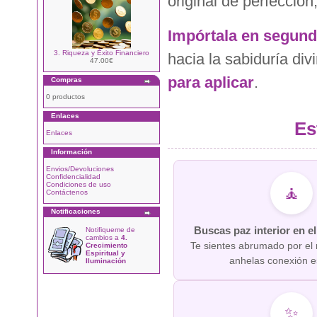
original de perfección
Impórtala en segun
3. Riqueza y Éxito Financiero
hacia la sabiduría div
47.00€
para aplicar
.
Compras
0 productos
Enlaces
Est
Enlaces
Información
Envios/Devoluciones
Confidencialidad
Condiciones de uso
🧘
Contáctenos
Notificaciones
Buscas paz interior en 
Notifiqueme de
cambios a
4.
Te sientes abrumado por el 
Crecimiento
Espiritual y
anhelas conexión es
Iluminación
✨