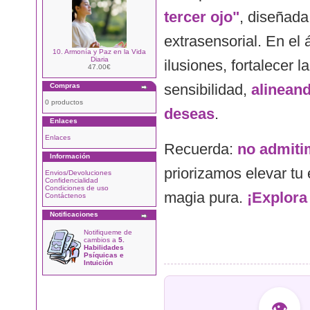
tercer ojo"
, diseñada
extrasensorial. En el 
10. Armonía y Paz en la Vida
Diaria
ilusiones, fortalecer 
47.00€
sensibilidad,
alineand
Compras
0 productos
deseas
.
Enlaces
Enlaces
Recuerda:
no admitim
Información
priorizamos elevar tu 
Envios/Devoluciones
Confidencialidad
Condiciones de uso
magia pura.
¡Explora 
Contáctenos
Notificaciones
Notifiqueme de
cambios a
5.
Habilidades
Psíquicas e
Intuición
👁️