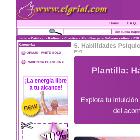
Home
|
F.A.Q.
Inicio
»
Catálogo
»
Radionica Cuantica
»
Plantillas para Software radióni
»
05P
5. Habilidades Psíquic
Categorias
[05P]
ORMUS - WHITE GOLD
»
RADIONICA CUANTICA
Plantilla: 
Explora tu intuición
del acom