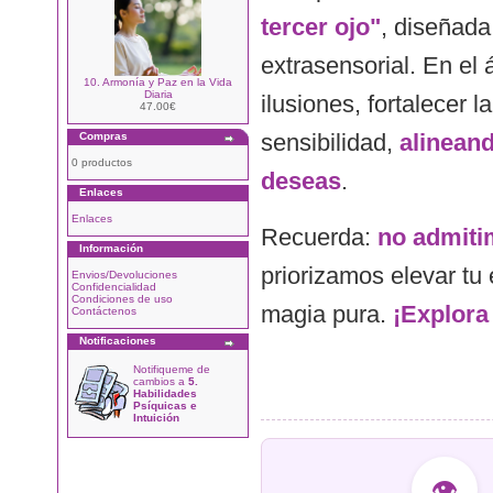
tercer ojo"
, diseñada
extrasensorial. En el 
10. Armonía y Paz en la Vida
Diaria
ilusiones, fortalecer 
47.00€
sensibilidad,
alineand
Compras
0 productos
deseas
.
Enlaces
Enlaces
Recuerda:
no admitim
Información
priorizamos elevar tu 
Envios/Devoluciones
Confidencialidad
Condiciones de uso
magia pura.
¡Explora 
Contáctenos
Notificaciones
Notifiqueme de
cambios a
5.
Habilidades
Psíquicas e
Intuición
👁️