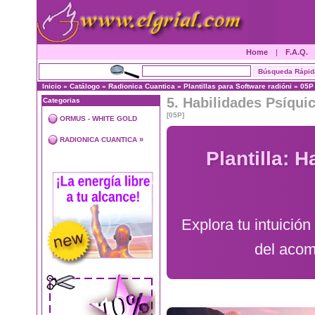
Home
|
F.A.Q.
Inicio
»
Catálogo
»
Radionica Cuantica
»
Plantillas para Software radióni
»
05P
5. Habilidades Psíquic
Categorias
[05P]
ORMUS - WHITE GOLD
»
RADIONICA CUANTICA
Plantilla: 
Explora tu intuición
del acom