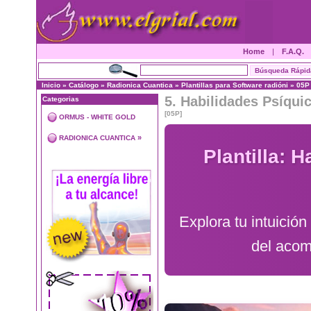
Home
|
F.A.Q.
Inicio
»
Catálogo
»
Radionica Cuantica
»
Plantillas para Software radióni
»
05P
5. Habilidades Psíquic
Categorias
[05P]
ORMUS - WHITE GOLD
»
RADIONICA CUANTICA
Plantilla: 
Explora tu intuición
del acom