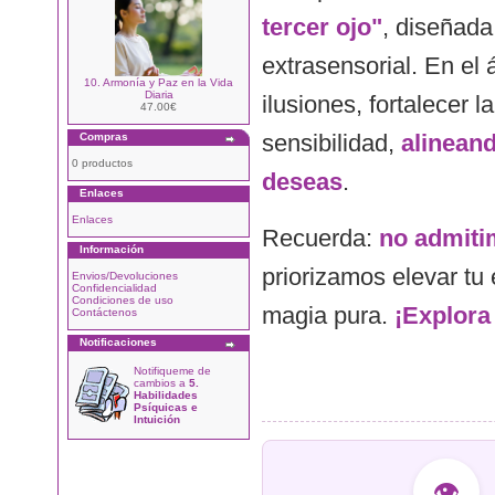
tercer ojo"
, diseñada
extrasensorial. En el 
10. Armonía y Paz en la Vida
Diaria
ilusiones, fortalecer 
47.00€
sensibilidad,
alineand
Compras
0 productos
deseas
.
Enlaces
Enlaces
Recuerda:
no admitim
Información
priorizamos elevar tu 
Envios/Devoluciones
Confidencialidad
Condiciones de uso
magia pura.
¡Explora 
Contáctenos
Notificaciones
Notifiqueme de
cambios a
5.
Habilidades
Psíquicas e
Intuición
👁️