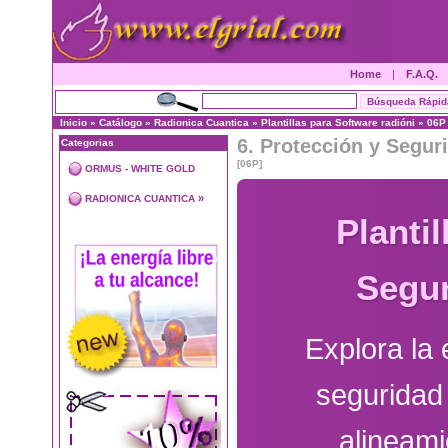
Home
|
F.A.Q.
Inicio
»
Catálogo
»
Radionica Cuantica
»
Plantillas para Software radióni
»
06P
6. Protección y Segur
Categorias
[06P]
ORMUS - WHITE GOLD
»
RADIONICA CUANTICA
Plantil
Segur
Explora la 
seguridad 
alineami