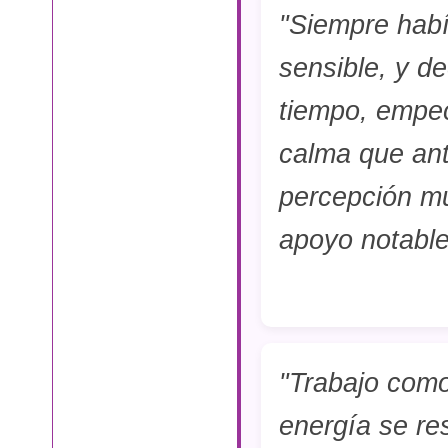
"Siempre habí
sensible, y de
tiempo, empec
calma que an
percepción mu
apoyo notable
"Trabajo como
energía se re