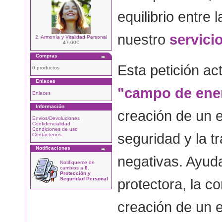
equilibrio entre l
nuestro
servici
2. Armonía y Vitalidad Personal
47.00€
Compras
Esta petición ac
0 productos
Enlaces
"campo de ener
Enlaces
Información
creación de un 
Envios/Devoluciones
Confidencialidad
Condiciones de uso
seguridad y la t
Contáctenos
Notificaciones
negativas. Ayuda 
Notifiqueme de
cambios a
6.
Protección y
Seguridad Personal
protectora, la c
creación de un 