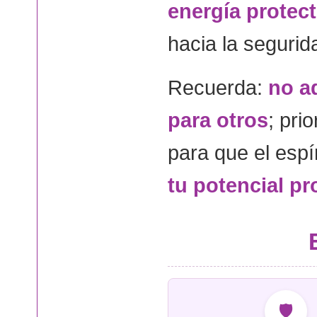
energía protect
hacia la segurid
Recuerda:
no a
para otros
; pri
para que el espí
tu potencial pr
🛡️