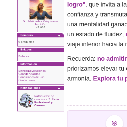
logro"
, que invita a l
confianza y transmuta
5. Habilidades Psíquicas e
una mentalidad ganado
Intuición
47.00€
un estado de fluidez,
Compras
0 productos
viaje interior hacia la
Enlaces
Enlaces
Recuerda:
no admitim
Información
priorizamos elevar tu 
Envios/Devoluciones
Confidencialidad
armonía.
Explora tu 
Condiciones de uso
Contáctenos
Notificaciones
Notifiqueme de
cambios a
7. Éxito
Profesional y
Carrera
🎯