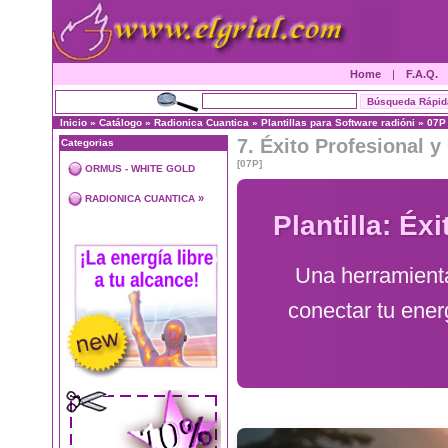
Home
|
F.A.Q.
Inicio
»
Catálogo
»
Radionica Cuantica
»
Plantillas para Software radióni
»
07P
7. Éxito Profesional y
Categorias
[07P]
ORMUS - WHITE GOLD
»
RADIONICA CUANTICA
Plantilla: Éx
Una herramienta
conectar tu energ