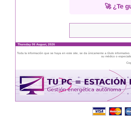
🚀 ¿Te g
Thursday 06 August, 2026
Toda la información que se haya en este site, se da únicamente a título informativo
su médico o especialis
Cop