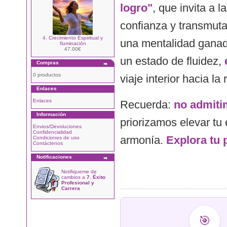
logro"
, que invita a l
confianza y transmuta
4. Crecimiento Espiritual y
una mentalidad ganado
Iluminación
47.00€
un estado de fluidez,
Compras
0 productos
viaje interior hacia la
Enlaces
Enlaces
Recuerda:
no admitim
Información
priorizamos elevar tu 
Envios/Devoluciones
Confidencialidad
armonía.
Explora tu 
Condiciones de uso
Contáctenos
Notificaciones
Notifiqueme de
cambios a
7. Éxito
Profesional y
Carrera
🎯