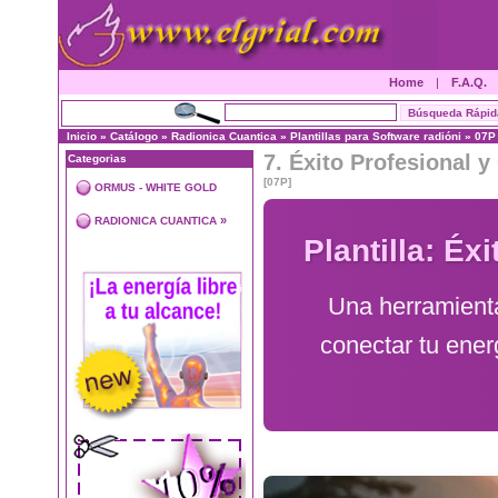
Home
|
F.A.Q.
Inicio
»
Catálogo
»
Radionica Cuantica
»
Plantillas para Software radióni
»
07P
7. Éxito Profesional y
Categorias
[07P]
ORMUS - WHITE GOLD
»
RADIONICA CUANTICA
Plantilla: Éx
Una herramienta
conectar tu energ