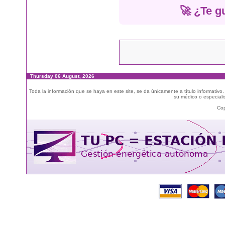
🚀 ¿Te g
Thursday 06 August, 2026
Toda la información que se haya en este site, se da únicamente a título informativo
su médico o especialis
Cop