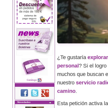
¿Te gustaría
explorar
personal
? Si el logr
muchos que buscan equi
Catálogo
nuestro
servicio rad
camino
.
Esta petición activa l
Novedades