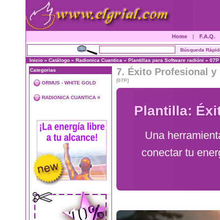
Home
|
F.A.Q.
Inicio
»
Catálogo
»
Radionica Cuantica
»
Plantillas para Software radióni
»
07P
7. Éxito Profesional y
Categorias
[07P]
ORMUS - WHITE GOLD
»
RADIONICA CUANTICA
Plantilla: Éx
Una herramienta
conectar tu energ