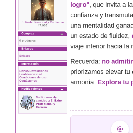
logro"
, que invita a l
confianza y transmuta
8. Poder Personal y Confianza
una mentalidad ganado
47.00€
Compras
un estado de fluidez,
0 productos
viaje interior hacia la
Enlaces
Enlaces
Recuerda:
no admitim
Información
priorizamos elevar tu 
Envios/Devoluciones
Confidencialidad
Condiciones de uso
armonía.
Explora tu 
Contáctenos
Notificaciones
Notifiqueme de
cambios a
7. Éxito
Profesional y
Carrera
🎯