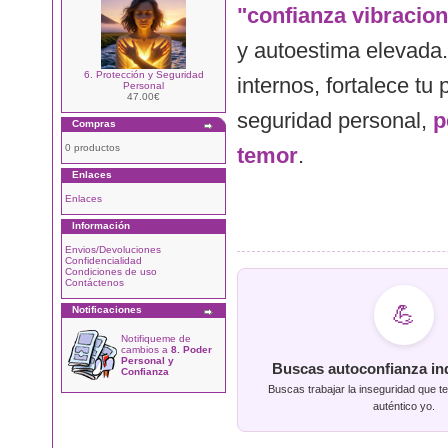
"confianza vibracion
y autoestima elevada.
6. Protección y Seguridad
internos, fortalece t
Personal
47.00€
seguridad personal,
p
Compras
0 productos
temor
.
Enlaces
Enlaces
Información
Envios/Devoluciones
Confidencialidad
Condiciones de uso
Contáctenos
💪
Notificaciones
Notifiqueme de
cambios a
8. Poder
Personal y
Buscas autoconfianza in
Confianza
Buscas trabajar la inseguridad que te
auténtico yo.