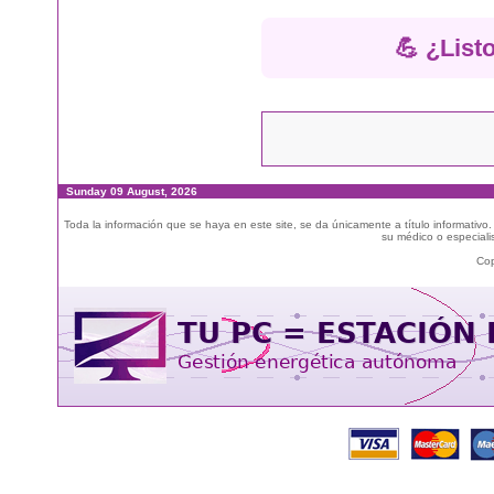
💪 ¿List
Sunday 09 August, 2026
Toda la información que se haya en este site, se da únicamente a título informativo
su médico o especialis
Cop