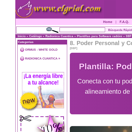
Home
|
F.A.Q.
Inicio
»
Catálogo
»
Radionica Cuantica
»
Plantillas para Software radióni
»
08P
8. Poder Personal y C
Categorias
[08P]
ORMUS - WHITE GOLD
»
RADIONICA CUANTICA
Plantilla: Po
Conecta con tu pod
alineamiento de 