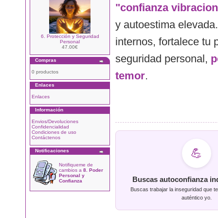
"confianza vibracion
y autoestima elevada.
6. Protección y Seguridad
internos, fortalece t
Personal
47.00€
seguridad personal,
p
Compras
0 productos
temor
.
Enlaces
Enlaces
Información
Envios/Devoluciones
Confidencialidad
Condiciones de uso
Contáctenos
💪
Notificaciones
Notifiqueme de
cambios a
8. Poder
Personal y
Buscas autoconfianza in
Confianza
Buscas trabajar la inseguridad que te
auténtico yo.