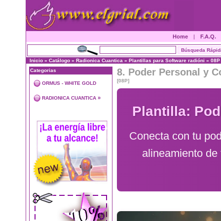
Home
|
F.A.Q.
Inicio
»
Catálogo
»
Radionica Cuantica
»
Plantillas para Software radióni
»
08P
8. Poder Personal y C
Categorias
[08P]
ORMUS - WHITE GOLD
»
RADIONICA CUANTICA
Plantilla: Po
Conecta con tu pod
alineamiento de 