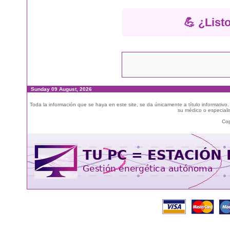
💪 ¿List
Sunday 09 August, 2026
Toda la información que se haya en este site, se da únicamente a título informativo
su médico o especialis
Cop