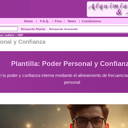
Home
|
F.A.Q.
|
Foro
|
News
|
Contáctenos
Búsqueda Avanzada
are radióni
»
08P
sonal y Confianza
Plantilla: Poder Personal y Confian
 tu poder y confianza interna mediante el alineamiento de frecuencia
personal