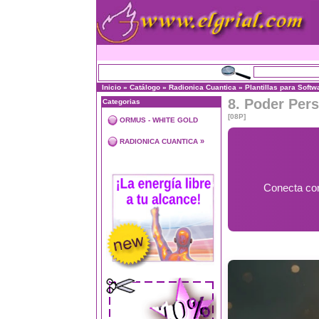
Inicio
»
Catálogo
»
Radionica Cuantica
»
Plantillas para Softw
8. Poder Per
Categorias
[08P]
ORMUS - WHITE GOLD
»
RADIONICA CUANTICA
Conecta con