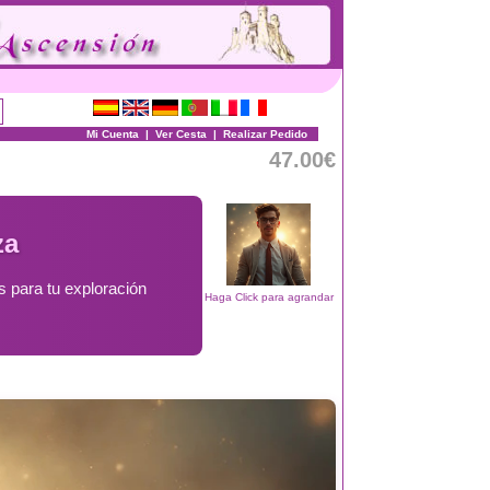
Mi Cuenta
|
Ver Cesta
|
Realizar Pedido
47.00€
za
s para tu exploración
Haga Click para agrandar