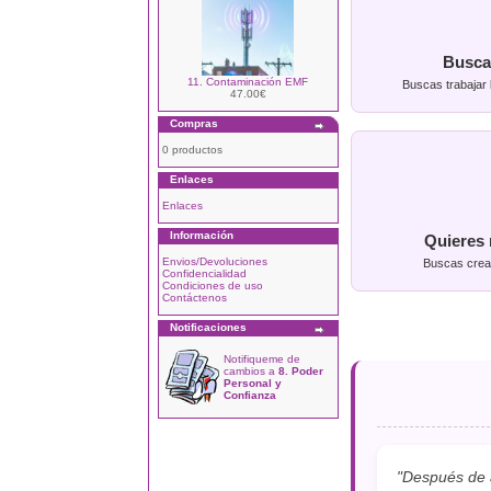
Busca
11. Contaminación EMF
Buscas trabajar 
47.00€
Compras
0 productos
Enlaces
Enlaces
Información
Quieres 
Envios/Devoluciones
Buscas crear
Confidencialidad
Condiciones de uso
Contáctenos
Notificaciones
Notifiqueme de
cambios a
8. Poder
Personal y
Confianza
"Después de a