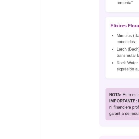
armonía"
Elixires Flor
Mimulus (Bac
conocidos
Larch (Bach)
transmutar l
Rock Water (
expresión au
NOTA:
Esto es s
IMPORTANTE:
E
ni financiera pr
garantía de resu