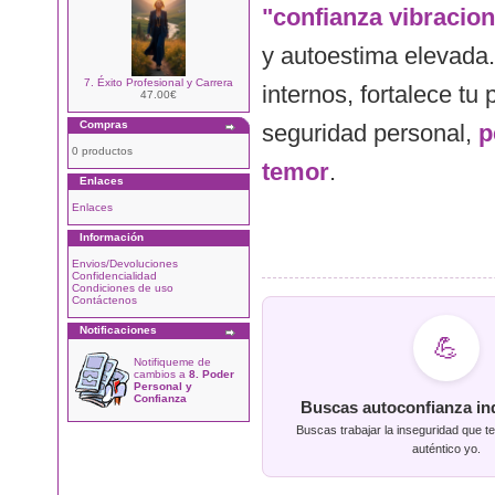
"confianza vibracion
y autoestima elevada.
7. Éxito Profesional y Carrera
internos, fortalece t
47.00€
Compras
seguridad personal,
p
0 productos
temor
.
Enlaces
Enlaces
Información
Envios/Devoluciones
Confidencialidad
Condiciones de uso
Contáctenos
Notificaciones
💪
Notifiqueme de
cambios a
8. Poder
Personal y
Confianza
Buscas autoconfianza in
Buscas trabajar la inseguridad que te
auténtico yo.