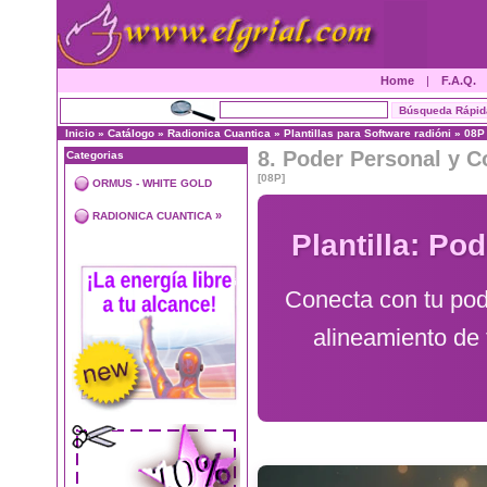
Home
|
F.A.Q.
Inicio
»
Catálogo
»
Radionica Cuantica
»
Plantillas para Software radióni
»
08P
8. Poder Personal y C
Categorias
[08P]
ORMUS - WHITE GOLD
»
RADIONICA CUANTICA
Plantilla: Po
Conecta con tu pod
alineamiento de 